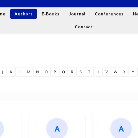
me
Authors
E-Books
Journal
Conferences
N
Contact
J
K
L
M
N
O
P
Q
R
S
T
U
V
W
X
Y
A
A