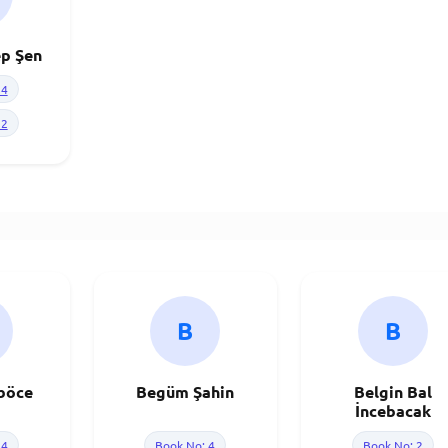
p Şen
 4
 2
B
B
böce
Begüm Şahin
Belgin Bal
İncebacak
 4
Book No: 4
Book No: 2