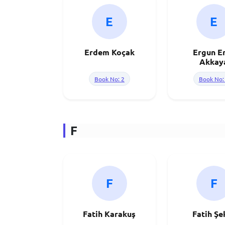
E
E
Erdem Koçak
Ergun E
Akkay
Book No: 2
Book No:
F
F
F
Fatih Karakuş
Fatih Şe