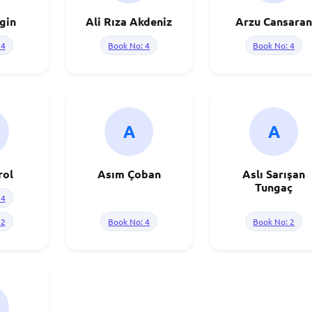
lgin
Ali Rıza Akdeniz
Arzu Cansara
 4
Book No: 4
Book No: 4
A
A
rol
Asım Çoban
Aslı Sarışan
Tungaç
 4
 2
Book No: 4
Book No: 2