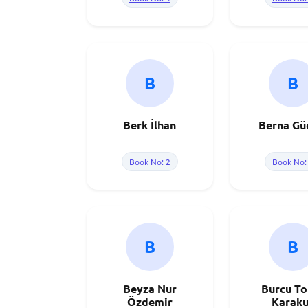
B
B
Berk İlhan
Berna G
Book No: 2
Book No:
B
B
Beyza Nur
Burcu To
Özdemir
Karaku