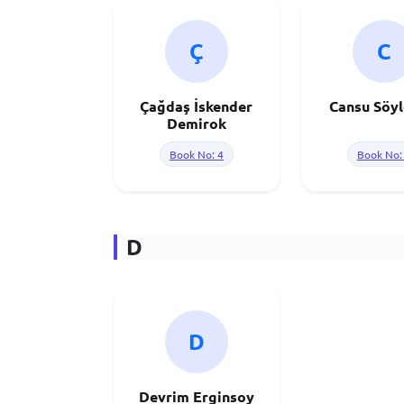
Ç
C
Çağdaş İskender
Cansu Söy
Demirok
Book No: 4
Book No:
D
D
Devrim Erginsoy