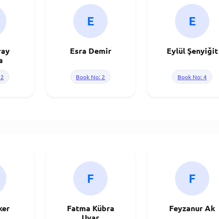
E
E
ray
Esra Demir
Eylül Şenyiğit
a
 2
Book No: 2
Book No: 4
F
F
ker
Fatma Kübra
Feyzanur Ak
Uyar