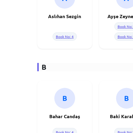
Aslıhan Sezgin
Ayşe Zeyne
Book No:
Book No: 4
Book No:
B
B
B
Bahar Candaş
Baki Kara
Book No: 4
Book No: