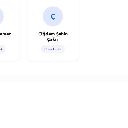
Ç
lemez
Çiğdem Şahin
Çakır
 4
Book No: 2