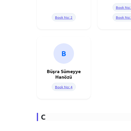
Book No:
Book No: 2
Book No:
B
Büşra Sümeyye
Hanözü
Book No: 4
C