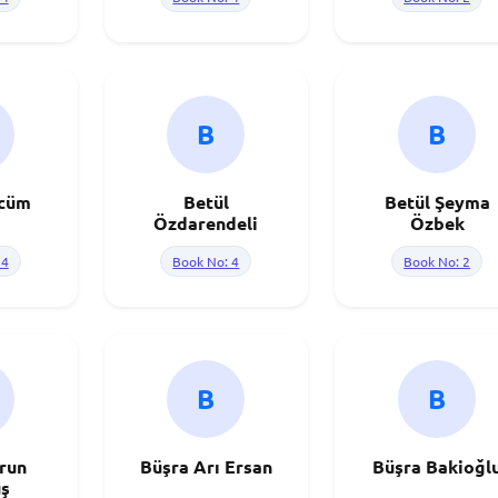
B
B
ücüm
Betül
Betül Şeyma
Özdarendeli
Özbek
 4
Book No: 4
Book No: 2
B
B
run
Büşra Arı Ersan
Büşra Bakioğl
ş